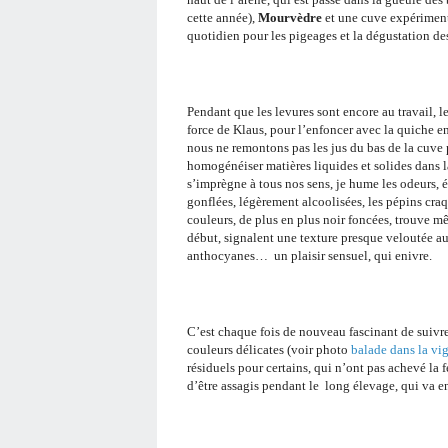
cette année),
Mourvèdre
et une cuve expériment
quotidien pour les pigeages et la dégustation des
Pendant que les levures sont encore au travail, l
force de Klaus, pour l’enfoncer avec la quiche e
nous ne remontons pas les jus du bas de la cuve 
homogénéiser matières liquides et solides dans l
s’imprègne à tous nos sens, je hume les odeurs, 
gonflées, légèrement alcoolisées, les pépins cra
couleurs, de plus en plus noir foncées, trouve mê
début, signalent une texture presque veloutée au
anthocyanes…
un plaisir sensuel, qui enivre.
C’est chaque fois de nouveau fascinant de suivre
couleurs délicates (voir photo
balade dans la vi
résiduels pour certains, qui n’ont pas achevé la
d’être assagis pendant le
long élevage, qui va en