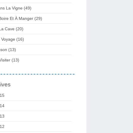
ns La Vigne
(49)
Boire Et À Manger
(29)
La Cave
(20)
 Voyage
(16)
sson
(13)
Visiter
(13)
ives
15
14
13
12