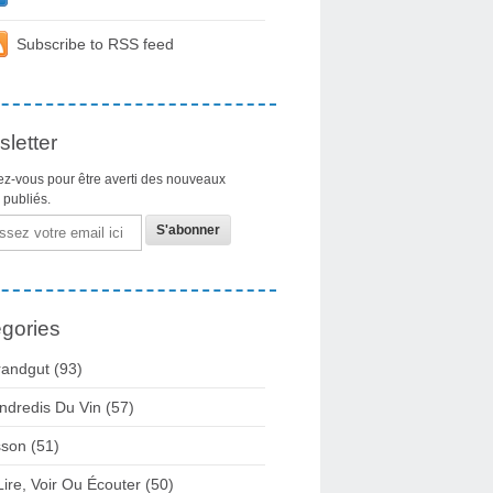
Subscribe to RSS feed
letter
z-vous pour être averti des nouveaux
s publiés.
gories
randgut
(93)
ndredis Du Vin
(57)
sson
(51)
Lire, Voir Ou Écouter
(50)