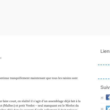
Lien
el
 continue tranquillement maintenant que tous les raisins sont
Suiv
 faire court, en réalité il s’agit d’un assemblage déjà fait à la
 (Malbec) et petit Verdot – seul manquant est le Merlot du
bêtes déjà dans le courant d’août, tellement il était précoce