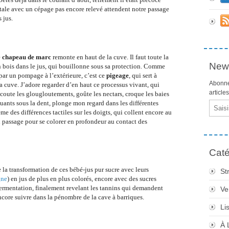
ale avec un cépage pas encore relevé attendent notre passage
 jus.
e
chapeau de marc
remonte en haut de la cuve. Il faut toute la
News
n bois dans le jus, qui bouillonne sous sa protection. Comme
par un pompage à l’extérieure, c’est ce
pigeage
, qui sert à
Abonne
a cuve. J’adore regarder d’en haut ce processus vivant, qui
article
écoute les glougloutements, goûte les nectars, croque les baies
quants sous la dent, plonge mon regard dans les différentes
Email
me des différences tactiles sur les doigts, qui collent encore au
 passage pour se colorer en profondeur au contact des
Caté
 la transformation de ces bébé-jus pur sucre avec leurs
St
gne
) en jus de plus en plus colorés, encore avec des sucres
 fermentation, finalement revelant les tannins qui demandent
Ve
core suivre dans la pénombre de la cave à barriques.
Li
À 