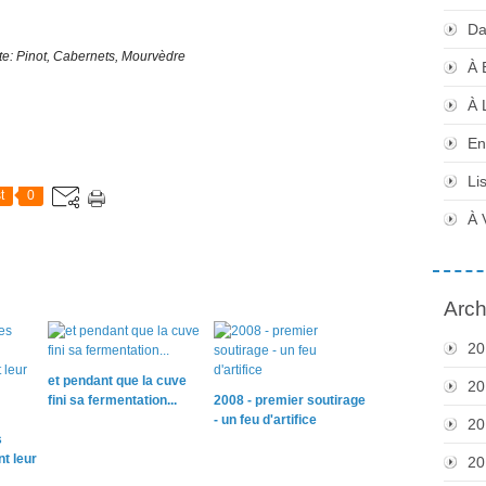
Da
te: Pinot, Cabernets, Mourvèdre
À 
À 
En
Li
t
0
À 
Arch
20
et pendant que la cuve
20
fini sa fermentation...
2008 - premier soutirage
- un feu d'artifice
20
s
t leur
20