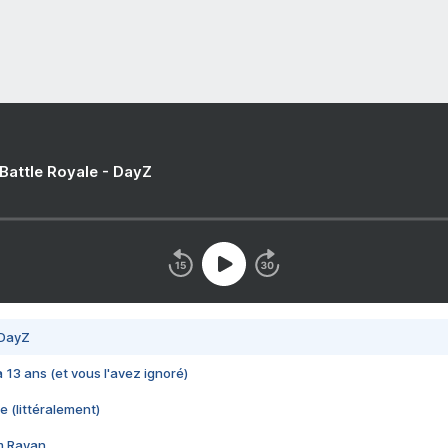
 Battle Royale - DayZ
 DayZ
 a 13 ans (et vous l'avez ignoré)
e (littéralement)
im Rayan