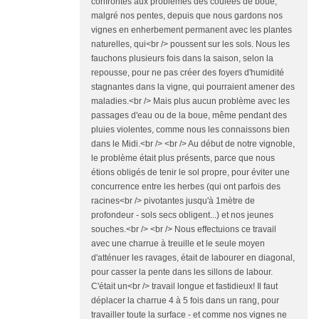
confrontés aux problèmes des coulées de boue,
malgré nos pentes, depuis que nous gardons nos
vignes en enherbement permanent avec les plantes
naturelles, qui<br /> poussent sur les sols. Nous les
fauchons plusieurs fois dans la saison, selon la
repousse, pour ne pas créer des foyers d'humidité
stagnantes dans la vigne, qui pourraient amener des
maladies.<br /> Mais plus aucun problème avec les
passages d'eau ou de la boue, même pendant des
pluies violentes, comme nous les connaissons bien
dans le Midi.<br /> <br /> Au début de notre vignoble,
le problème était plus présents, parce que nous
étions obligés de tenir le sol propre, pour éviter une
concurrence entre les herbes (qui ont parfois des
racines<br /> pivotantes jusqu'à 1mètre de
profondeur - sols secs obligent...) et nos jeunes
souches.<br /> <br /> Nous effectuions ce travail
avec une charrue à treuille et le seule moyen
d'atténuer les ravages, était de labourer en diagonal,
pour casser la pente dans les sillons de labour.
C'était un<br /> travail longue et fastidieux! Il faut
déplacer la charrue 4 à 5 fois dans un rang, pour
travailler toute la surface - et comme nos vignes ne