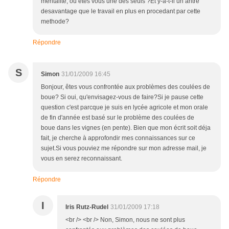
mentalité, ou êtes vous une des seuls ?Et y-a-t-il un antre
desavantage que le travail en plus en procedant par cette
methode?
Répondre
S
Simon
31/01/2009 16:45
Bonjour, êtes vous confrontée aux problèmes des coulées de
boue? Si oui, qu'envisagez-vous de faire?Si je pause cette
question c'est parcque je suis en lycée agricole et mon orale
de fin d'année est basé sur le problème des coulées de
boue dans les vignes (en pente). Bien que mon écrit soit déja
fait, je cherche à approfondir mes connaissances sur ce
sujet.Si vous pouviez me répondre sur mon adresse mail, je
vous en serez reconnaissant.
Répondre
I
Iris Rutz-Rudel
31/01/2009 17:18
<br /> <br /> Non, Simon, nous ne sont plus