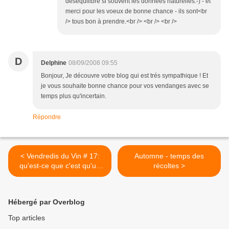
désequilibre si souvent les données naturelles:-) - et
merci pour les voeux de bonne chance - ils sont<br
/> tous bon à prendre.<br /> <br /> <br />
D
Delphine
08/09/2008 09:55
Bonjour, Je découvre votre blog qui est trés sympathique ! Et
je vous souhaite bonne chance pour vos vendanges avec se
temps plus qu'incertain.
Répondre
< Vendredis du Vin # 17:
Automne - temps des
qu'est-ce que c'est qu'un
récoltes >
vin «minéral»?
Hébergé par Overblog
Top articles